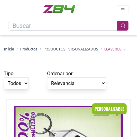
Inicio
/
Productos
/
PRODUCTOS PERSONALIZADOS
/
LLAVEROS
/
Tipo:
Ordenar por:
Llavero rectangular de metacrilato grande
PERSONALIZABLE