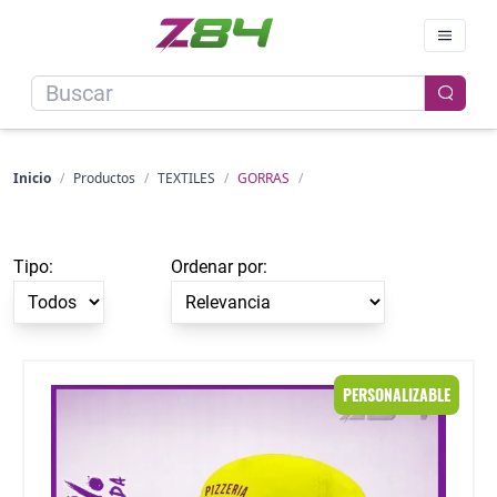
Inicio
/
Productos
/
TEXTILES
/
GORRAS
/
Tipo:
Ordenar por:
Gorra 100% personalizada a todo color
PERSONALIZABLE