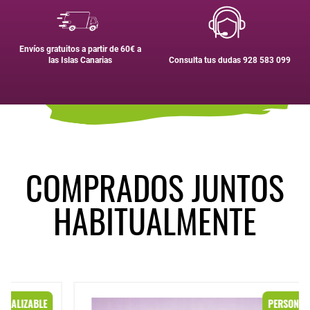
Envíos gratuitos a partir de 60€ a
las Islas Canarias
Consulta tus dudas 928 583 099
COMPRADOS JUNTOS
HABITUALMENTE
Body modelo "La abuela estuvo aquí"
PERSONALIZABLE