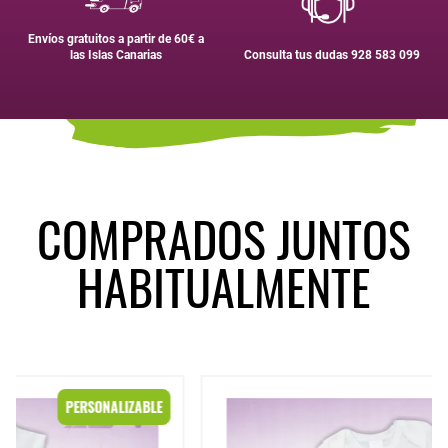
Envíos gratuitos a partir de 60€ a
las Islas Canarias
Consulta tus dudas 928 583 099
COMPRADOS JUNTOS
HABITUALMENTE
Body modelo "La abuela estuvo aquí"
PERSONALIZABLE