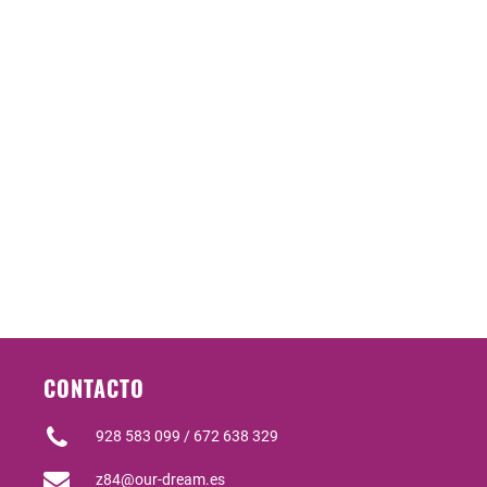
CONTACTO
928 583 099 / 672 638 329
z84@our-dream.es