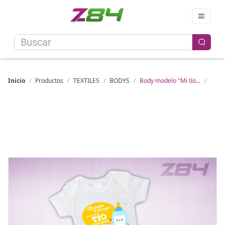
Inicio
/
Productos
/
TEXTILES
/
BODYS
/
Body modelo "Mi tío...
/