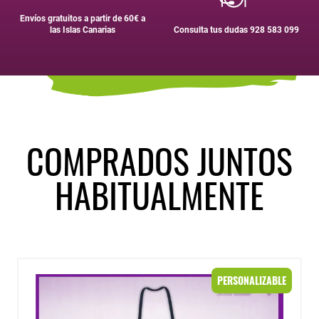
Envíos gratuitos a partir de 60€ a
las Islas Canarias
Consulta tus dudas 928 583 099
COMPRADOS JUNTOS
HABITUALMENTE
Casulla profesora modelo "Sin profes como tú"