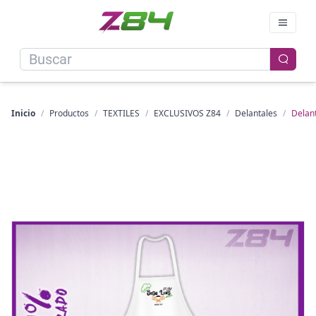
Inicio
/
Productos
/
TEXTILES
/
EXCLUSIVOS Z84
/
Delantales
/
Delan