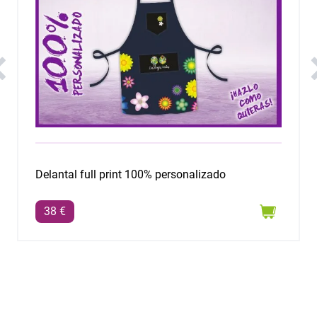
Casulla profesora modelo "Sin profes como tú"
30 €