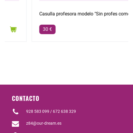
Casulla profesora modelo "Sin profes como tú"
30 €
CONTACTO
928 583 099 / 672 638 329
z84@our-dream.es